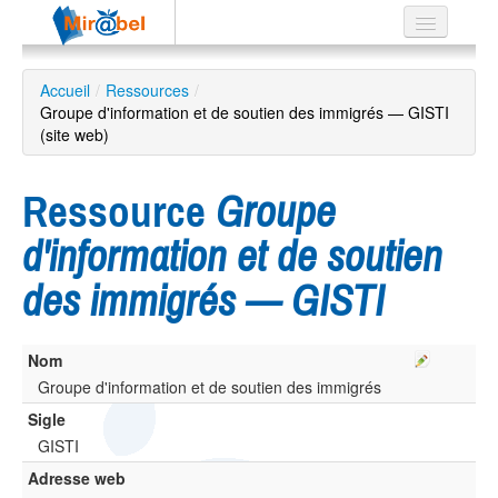
Le réseau
Accueil
/
Ressources
/
Groupe d'information et de soutien des immigrés — GISTI
Soutien
(site web)
Listes
Ressource
Groupe
d'information et de soutien
Recherche
des immigrés — GISTI
avancée
EN
ES
Nom
Groupe d'information et de soutien des immigrés
?
Sigle
GISTI
Adresse web