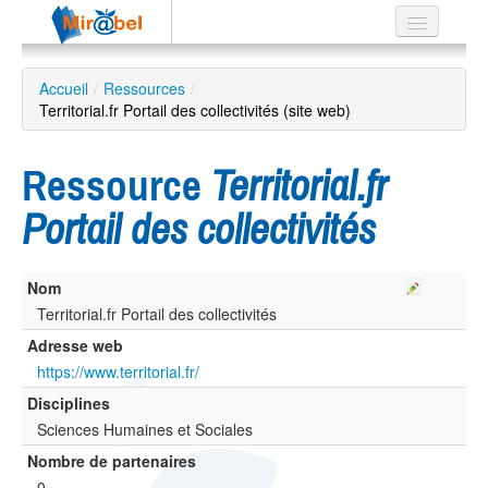
Le réseau
Accueil
/
Ressources
/
Territorial.fr Portail des collectivités (site web)
Soutien
Listes
Ressource
Territorial.fr
Portail des collectivités
Recherche
Nom
avancée
Territorial.fr Portail des collectivités
EN
ES
Adresse web
https://www.territorial.fr/
?
Disciplines
Sciences Humaines et Sociales
Nombre de partenaires
0