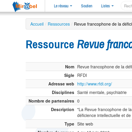
Le réseau
Soutien
Listes
Accueil
/
Ressources
/
Revue francophone de la défici
Ressource
Revue franco
Nom
Revue francophone de la défic
Sigle
RFDI
Adresse web
http://www.rfdi.org/
Disciplines
Santé mentale, psychiatrie
Nombre de partenaires
0
Description
"La Revue francophone de la d
déficience intellectuelle et d
Type
Site web