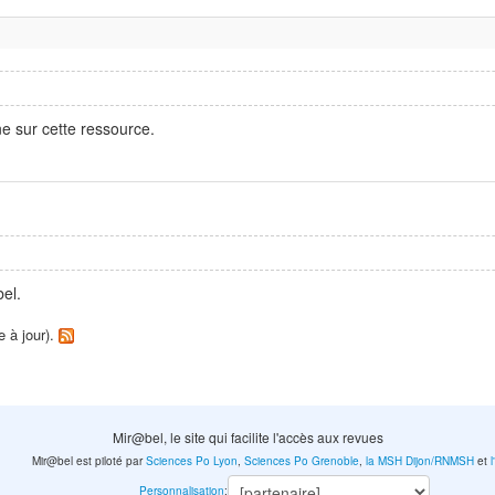
e sur cette ressource.
el.
e à jour).
Mir@bel, le site qui facilite l'accès aux revues
Mir@bel est piloté par
Sciences Po Lyon
,
Sciences Po Grenoble
,
la MSH Dijon/RNMSH
et
Personnalisation
: