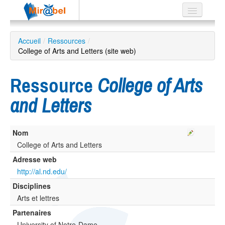
Le réseau
Accueil
/
Ressources
/
College of Arts and Letters (site web)
Soutien
Listes
Ressource
College of Arts
and Letters
Recherche
Nom
avancée
College of Arts and Letters
EN
ES
Adresse web
http://al.nd.edu/
?
Disciplines
Arts et lettres
Partenaires
University of Notre-Dame