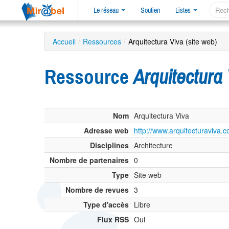
Le réseau
Soutien
Listes
Accueil
/
Ressources
/
Arquitectura Viva (site web)
Ressource
Arquitectura 
Nom
Arquitectura Viva
Adresse web
http://www.arquitecturaviva.c
Disciplines
Architecture
Nombre de partenaires
0
Type
Site web
Nombre de revues
3
Type d'accès
Libre
Flux RSS
Oui