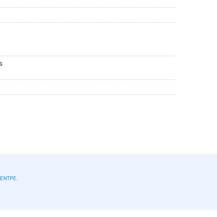
s
s
l'ENTPE
.