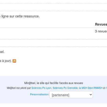
ligne sur cette ressource.
Revue
3 revue
el.
e à jour).
Mir@bel, le site qui facilite l'accès aux revues
Mir@bel est piloté par
Sciences Po Lyon
,
Sciences Po Grenoble
,
la MSH Dijon/RNMSH
et
Personnalisation
: