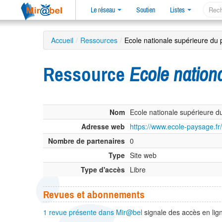
Le réseau
Soutien
Listes
Accueil
/
Ressources
/
Ecole nationale supérieure du 
Ressource
Ecole nation
Nom
Ecole nationale supérieure 
Adresse web
https://www.ecole-paysage.fr/
Nombre de partenaires
0
Type
Site web
Type d'accès
Libre
Revues et abonnements
1 revue présente dans Mir@bel
signale des accès en lign