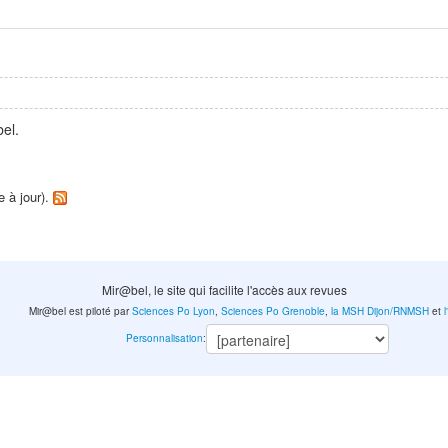
el.
e à jour).
Mir@bel, le site qui facilite l'accès aux revues
Mir@bel est piloté par
Sciences Po Lyon
,
Sciences Po Grenoble
,
la MSH Dijon/RNMSH
et
Personnalisation
: