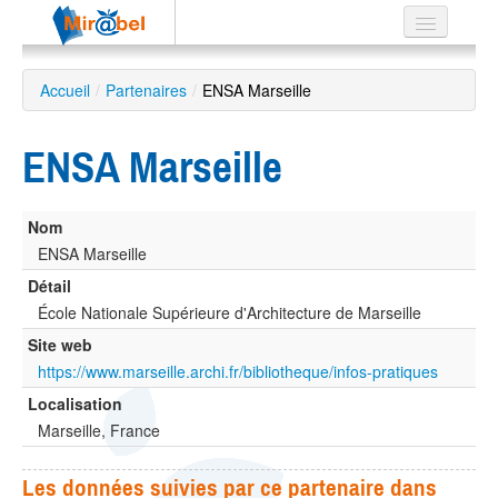
Le réseau
Accueil
/
Partenaires
/
ENSA Marseille
Soutien
ENSA Marseille
Listes
Nom
ENSA Marseille
Recherche
Détail
avancée
École Nationale Supérieure d'Architecture de Marseille
EN
Site web
ES
https://www.marseille.archi.fr/bibliotheque/infos-pratiques
?
Localisation
Marseille, France
Les données suivies par ce partenaire dans