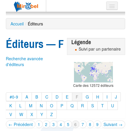
Le réseau
Accueil
/
Éditeurs
Soutien
Éditeurs — F
Listes
Légende
Suivi par un partenaire
Recherche avancée
d'éditeurs
Recherche
avancée
Carte des 12572 éditeurs
EN
ES
#0-9
A
B
C
D
E
F
G
H
I
J
?
K
L
M
N
O
P
Q
R
S
T
U
V
W
X
Y
Z
← Précédent
1
2
3
4
5
6
7
8
9
Suivant →