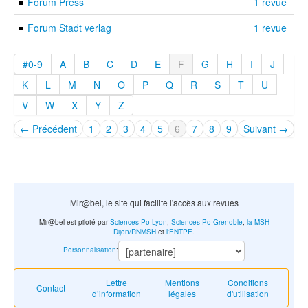
Forum Press
1 revue
Forum Stadt verlag
1 revue
#0-9
A
B
C
D
E
F
G
H
I
J
K
L
M
N
O
P
Q
R
S
T
U
V
W
X
Y
Z
← Précédent
1
2
3
4
5
6
7
8
9
Suivant →
Mir@bel, le site qui facilite l'accès aux revues
Mir@bel est piloté par
Sciences Po Lyon
,
Sciences Po Grenoble
,
la MSH
Dijon/RNMSH
et
l'ENTPE
.
Personnalisation
:
Lettre
Mentions
Conditions
Contact
d’information
légales
d'utilisation