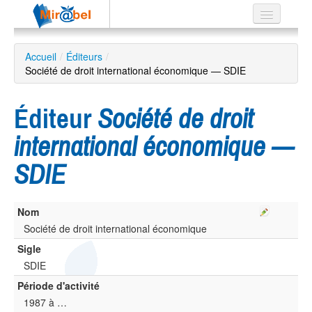
Le réseau
Accueil
/
Éditeurs
/
Société de droit international économique — SDIE
Soutien
Listes
Éditeur
Société de droit
international économique —
SDIE
Recherche
avancée
EN
Nom
ES
Société de droit international économique
?
Sigle
SDIE
Période d'activité
1987 à …