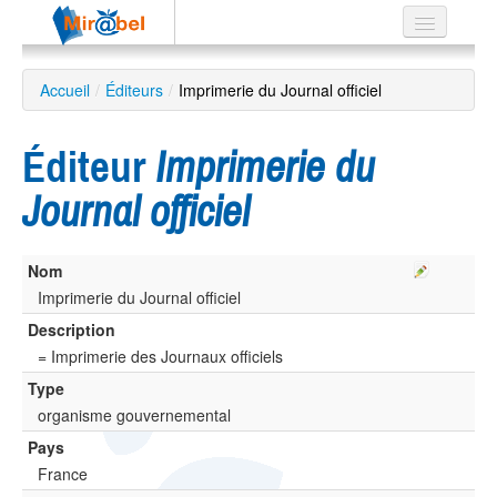
Le réseau
Accueil
/
Éditeurs
/
Imprimerie du Journal officiel
Soutien
Éditeur
Imprimerie du
Listes
Journal officiel
Nom
Recherche
avancée
Imprimerie du Journal officiel
Description
EN
ES
= Imprimerie des Journaux officiels
Type
?
organisme gouvernemental
Pays
France