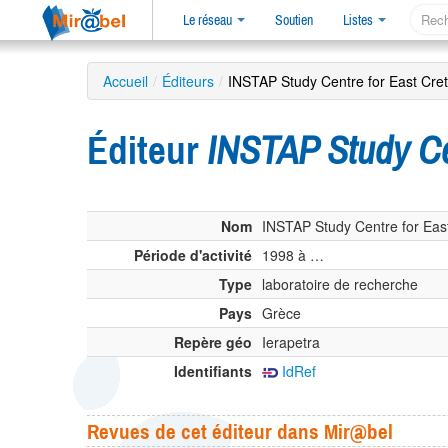
Le réseau
Soutien
Listes
Accueil
/
Éditeurs
/
INSTAP Study Centre for East Cret
Éditeur
INSTAP Study Cen
Nom
INSTAP Study Centre for East
Période d'activité
1998 à …
Type
laboratoire de recherche
Pays
Grèce
Repère géo
Ierapetra
Identifiants
IdRef
Revues de cet éditeur dans Mir@bel