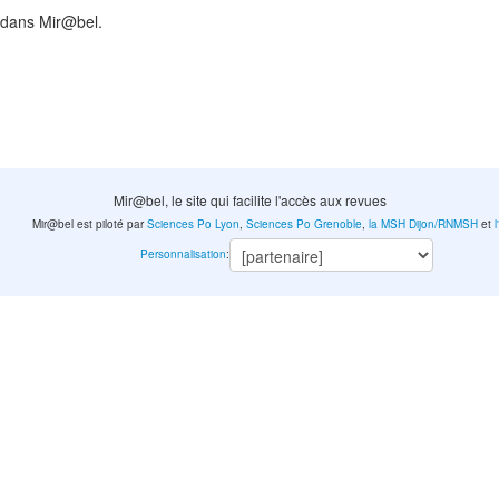
 dans Mir@bel.
Mir@bel, le site qui facilite l'accès aux revues
Mir@bel est piloté par
Sciences Po Lyon
,
Sciences Po Grenoble
,
la MSH Dijon/RNMSH
et
Personnalisation
: