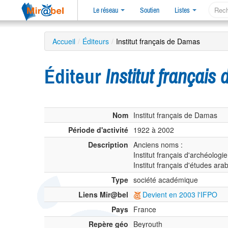
Le réseau
Soutien
Listes
Accueil
/
Éditeurs
/
Institut français de Damas
Éditeur
Institut françai
Nom
Institut français de Damas
Période d'activité
1922 à 2002
Description
Anciens noms :
Institut français d'archéologi
Institut français d'études a
Type
société académique
Liens Mir@bel
Devient en 2003 l'IFPO
Pays
France
Repère géo
Beyrouth