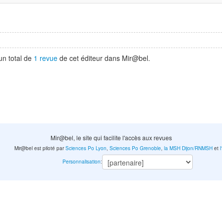
un total de
1 revue
de cet éditeur dans Mir@bel.
Mir@bel, le site qui facilite l'accès aux revues
Mir@bel est piloté par
Sciences Po Lyon
,
Sciences Po Grenoble
,
la MSH Dijon/RNMSH
et
Personnalisation
: