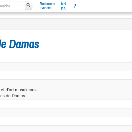
EN
Recherche
?
avancée
ES
s de Damas
e et d'art musulmans
rabes de Damas