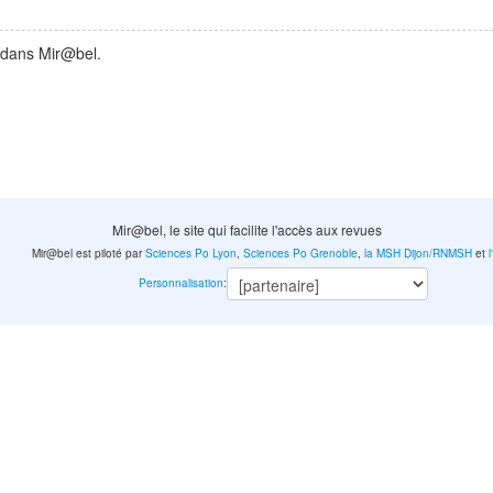
 dans Mir@bel.
Mir@bel, le site qui facilite l'accès aux revues
Mir@bel est piloté par
Sciences Po Lyon
,
Sciences Po Grenoble
,
la MSH Dijon/RNMSH
et
Personnalisation
: