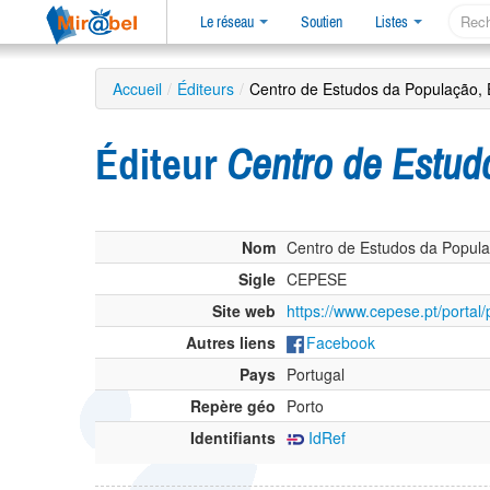
Le réseau
Soutien
Listes
Accueil
/
Éditeurs
/
Centro de Estudos da População
Éditeur
Centro de Estu
Nom
Centro de Estudos da Popul
Sigle
CEPESE
Site web
https://www.cepese.pt/portal/
Autres liens
Facebook
Pays
Portugal
Repère géo
Porto
Identifiants
IdRef