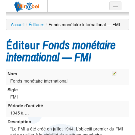
Le réseau
Accueil
/
Éditeurs
/
Fonds monétaire international — FMI
Soutien
Éditeur
Fonds monétaire
Listes
international — FMI
Nom
Recherche
avancée
Fonds monétaire international
Sigle
EN
ES
FMI
Période d'activité
?
1945 à …
Description
"Le FMI a été créé en juillet 1944. L’objectif premier du FMI
est de veiller à la stabilité du système monétaire