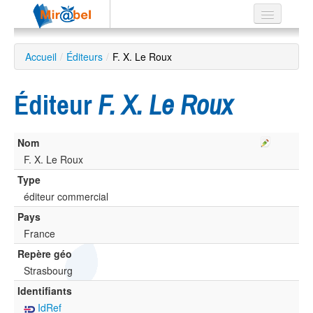
Le réseau
Accueil
/
Éditeurs
/
F. X. Le Roux
Soutien
Éditeur
F. X. Le Roux
Listes
Nom
F. X. Le Roux
Recherche
Type
avancée
éditeur commercial
EN
Pays
ES
France
?
Repère géo
Strasbourg
Identifiants
IdRef