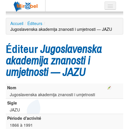
Le réseau
Accueil
/
Éditeurs
/
Jugoslavenska akademija znanosti i umjetnosti — JAZU
Soutien
Listes
Éditeur
Jugoslavenska
akademija znanosti i
umjetnosti — JAZU
Recherche
avancée
EN
Nom
ES
Jugoslavenska akademija znanosti i umjetnosti
?
Sigle
JAZU
Période d'activité
1866 à 1991