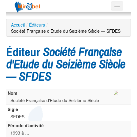
Le réseau
Accueil
/
Éditeurs
/
Société Française d'Etude du Seizième Siècle — SFDES
Soutien
Listes
Éditeur
Société Française
d'Etude du Seizième Siècle
— SFDES
Recherche
avancée
EN
Nom
ES
Société Française d'Etude du Seizième Siècle
?
Sigle
SFDES
Période d'activité
1993 à …