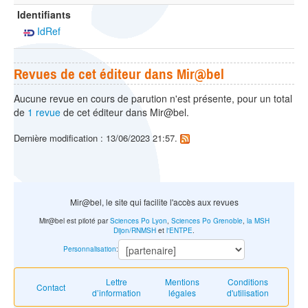
Identifiants
IdRef
Revues de cet éditeur dans Mir@bel
Aucune revue en cours de parution n'est présente, pour un total
de
1 revue
de cet éditeur dans Mir@bel.
Dernière modification : 13/06/2023 21:57.
Mir@bel, le site qui facilite l'accès aux revues
Mir@bel est piloté par
Sciences Po Lyon
,
Sciences Po Grenoble
,
la MSH
Dijon/RNMSH
et
l'ENTPE
.
Personnalisation
:
Lettre
Mentions
Conditions
Contact
d’information
légales
d'utilisation