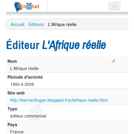
Le réseau
Accueil
/
Éditeurs
/
L'Afrique réelle
Soutien
Éditeur
L'Afrique réelle
Listes
Nom
L'Afrique réelle
Recherche
Période d'activité
avancée
1993 à 2005
EN
Site web
ES
http://bernardlugan.blogspot.fr/p/lafrique-reelle.html
?
Type
éditeur commercial
Pays
France