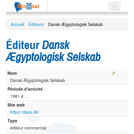
Le réseau
Accueil
/
Éditeurs
/
Dansk Ægyptologisk Selskab
Soutien
Éditeur
Dansk
Listes
Ægyptologisk Selskab
Nom
Recherche
avancée
Dansk Ægyptologisk Selskab
Période d'activité
EN
ES
1981 à …
Site web
?
https://daes.dk/
Type
éditeur commercial