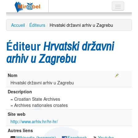
Le réseau
Accueil
/
Éditeurs
/
Hrvatski državni arhiv u Zagrebu
Soutien
Éditeur
Hrvatski državni
Listes
arhiv u Zagrebu
Nom
Recherche
avancée
Hrvatski državni arhiv u Zagrebu
Description
EN
ES
= Croatian State Archives
= Archives nationales croates
?
Site web
http://www.arhiv.hr/hr-hr/
Autres liens
Wikipedia (hongrois)
Facebook
Youtube