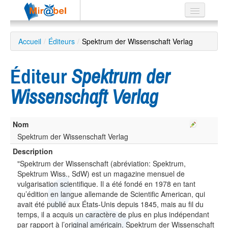
Le réseau
Accueil
/
Éditeurs
/
Spektrum der Wissenschaft Verlag
Soutien
Éditeur
Spektrum der
Listes
Wissenschaft Verlag
Nom
Recherche
avancée
Spektrum der Wissenschaft Verlag
Description
EN
ES
"Spektrum der Wissenschaft (abréviation: Spektrum,
Spektrum Wiss., SdW) est un magazine mensuel de
?
vulgarisation scientifique. Il a été fondé en 1978 en tant
qu’édition en langue allemande de Scientific American, qui
avait été publié aux États-Unis depuis 1845, mais au fil du
temps, il a acquis un caractère de plus en plus indépendant
par rapport à l’original américain. Spektrum der Wissenschaft