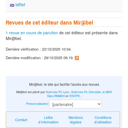
IdRef
Revues de cet éditeur dans Mir@bel
1 revue en cours de parution
de cet éditeur est présente dans
Mir@bel.
Dernière vérification : 23/10/2025 10:04.
Dernière modification : 29/10/2025 06:19.
Mir@bel, le site qui facilite l'accès aux revues
Mir@bel est piloté par
Sciences Po Lyon
,
Sciences Po Grenoble
,
la MSH
Dijon/RNMSH
et
l'ENTPE
.
Personnalisation
:
Lettre
Mentions
Conditions
Contact
d’information
légales
d'utilisation