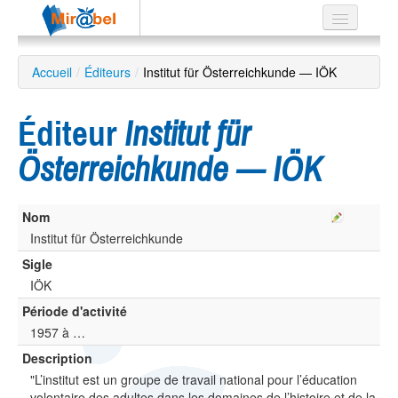
Le réseau
Accueil
/
Éditeurs
/
Institut für Österreichkunde — IÖK
Soutien
Éditeur
Institut für
Listes
Österreichkunde — IÖK
Nom
Recherche
avancée
Institut für Österreichkunde
Sigle
EN
ES
IÖK
Période d'activité
?
1957 à …
Description
"L’institut est un groupe de travail national pour l’éducation
volontaire des adultes dans les domaines de l’histoire et de la