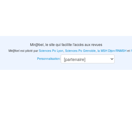
Mir@bel, le site qui facilite l'accès aux revues
Mir@bel est piloté par
Sciences Po Lyon
,
Sciences Po Grenoble
,
la MSH Dijon/RNMSH
et
Personnalisation
: