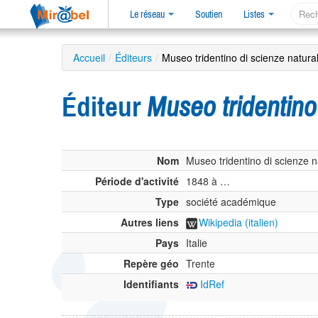
Le réseau
Soutien
Listes
Accueil
/
Éditeurs
/
Museo tridentino di scienze natural
Éditeur
Museo tridentino 
Nom
Museo tridentino di scienze n
Période d'activité
1848 à …
Type
société académique
Autres liens
Wikipedia (italien)
Pays
Italie
Repère géo
Trente
Identifiants
IdRef