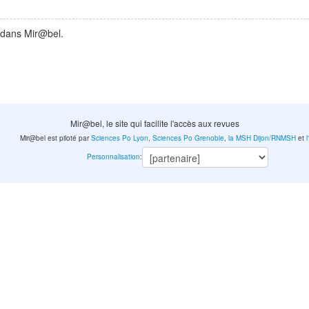
 dans Mir@bel.
Mir@bel, le site qui facilite l'accès aux revues
Mir@bel est piloté par
Sciences Po Lyon
,
Sciences Po Grenoble
,
la MSH Dijon/RNMSH
et
Personnalisation
: