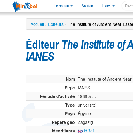
Le réseau
Soutien
Listes
Accueil
/
Éditeurs
/
The Institute of Ancient Near Eas
Éditeur
The Institute of
IANES
Nom
The Institute of Ancient Near
Sigle
IANES
Période d'activité
1988 à …
Type
université
Pays
Égypte
Repère géo
Zagazig
Identifiants
IdRef