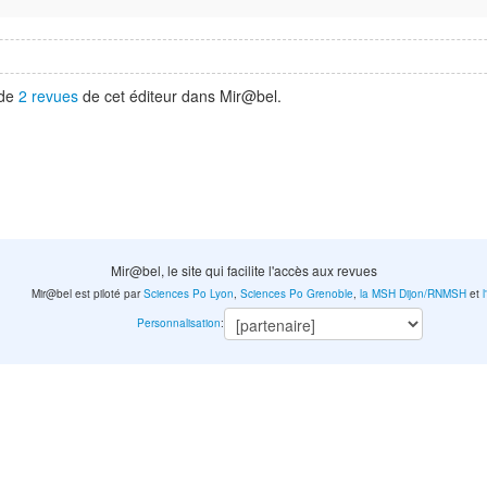
 de
2 revues
de cet éditeur dans Mir@bel.
Mir@bel, le site qui facilite l'accès aux revues
Mir@bel est piloté par
Sciences Po Lyon
,
Sciences Po Grenoble
,
la MSH Dijon/RNMSH
et
Personnalisation
: