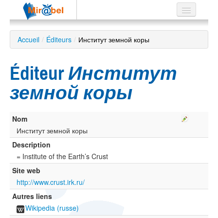
Le réseau
Accueil
/
Éditeurs
/
Институт земной коры
Soutien
Éditeur
Институт
Listes
земной коры
Nom
Recherche
avancée
Институт земной коры
Description
EN
ES
= Institute of the Earth’s Crust
Site web
?
http://www.crust.irk.ru/
Autres liens
Wikipedia (russe)