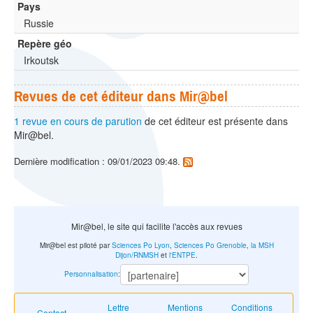
Pays
Russie
Repère géo
Irkoutsk
Revues de cet éditeur dans Mir@bel
1 revue en cours de parution
de cet éditeur est présente dans
Mir@bel.
Dernière modification : 09/01/2023 09:48.
Mir@bel, le site qui facilite l'accès aux revues
Mir@bel est piloté par
Sciences Po Lyon
,
Sciences Po Grenoble
,
la MSH
Dijon/RNMSH
et
l'ENTPE
.
Personnalisation
:
Lettre
Mentions
Conditions
Contact