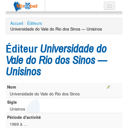
Le réseau
Accueil
/
Éditeurs
/
Universidade do Vale do Rio dos Sinos — Unisinos
Soutien
Listes
Éditeur
Universidade do
Vale do Rio dos Sinos —
Unisinos
Recherche
avancée
EN
Nom
ES
Universidade do Vale do Rio dos Sinos
?
Sigle
Unisinos
Période d'activité
1969 à …