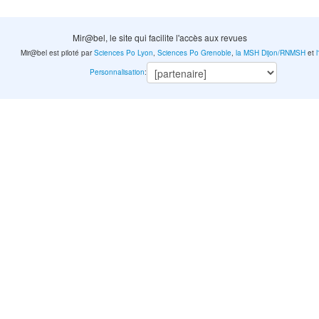
Mir@bel, le site qui facilite l'accès aux revues
Mir@bel est piloté par
Sciences Po Lyon
,
Sciences Po Grenoble
,
la MSH Dijon/RNMSH
et
Personnalisation
: