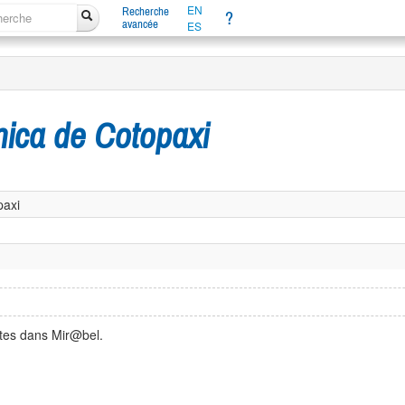
EN
Recherche
?
avancée
ES
nica de Cotopaxi
paxi
ntes dans Mir@bel.