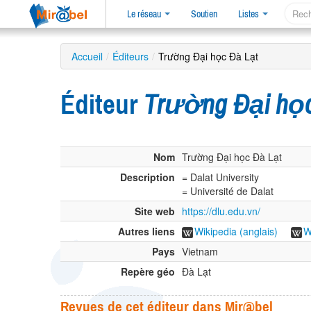
Le réseau
Soutien
Listes
Accueil
/
Éditeurs
/
Trường Đại học Đà Lạt
Éditeur
Trường Đại học
Nom
Trường Đại học Đà Lạt
Description
= Dalat University
= Université de Dalat
Site web
https://dlu.edu.vn/
Autres liens
Wikipedia (anglais)
W
Pays
Vietnam
Repère géo
Đà Lạt
Revues de cet éditeur dans Mir@bel