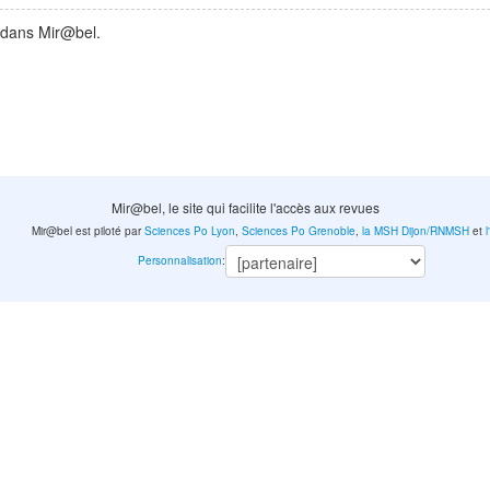
 dans Mir@bel.
Mir@bel, le site qui facilite l'accès aux revues
Mir@bel est piloté par
Sciences Po Lyon
,
Sciences Po Grenoble
,
la MSH Dijon/RNMSH
et
Personnalisation
: