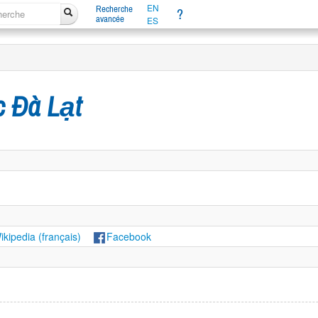
EN
Recherche
?
avancée
ES
 Đà Lạt
ikipedia (français)
Facebook