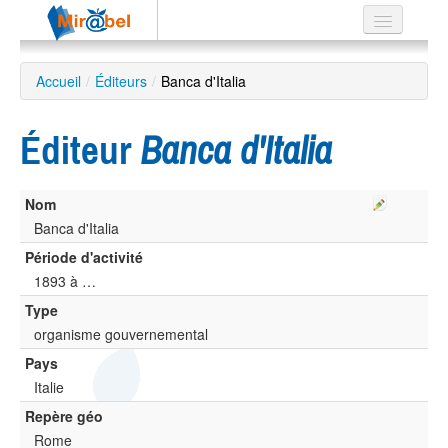
Le réseau
Accueil
/
Éditeurs
/
Banca d'Italia
Soutien
Éditeur
Banca d'Italia
Listes
Nom
Banca d'Italia
Recherche
Période d'activité
avancée
1893 à …
EN
Type
ES
organisme gouvernemental
?
Pays
Italie
Repère géo
Rome