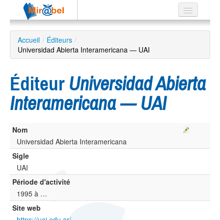
Le réseau
Accueil
/
Éditeurs
/
Universidad Abierta Interamericana — UAI
Soutien
Listes
Éditeur
Universidad Abierta
Interamericana — UAI
Recherche
Nom
avancée
Universidad Abierta Interamericana
EN
ES
Sigle
UAI
?
Période d'activité
1995 à …
Site web
https://uai.edu.ar/