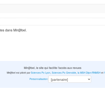
ntes dans Mir@bel.
Mir@bel, le site qui facilite l'accès aux revues
Mir@bel est piloté par
Sciences Po Lyon
,
Sciences Po Grenoble
,
la MSH Dijon/RNMSH
et
Personnalisation
: