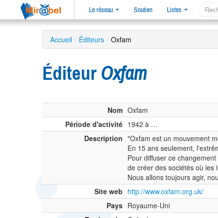
Le réseau
Soutien
Listes
Accueil
/
Éditeurs
/
Oxfam
Éditeur
Oxfam
Nom
Oxfam
Période d'activité
1942 à …
Description
"Oxfam est un mouvement mond
En 15 ans seulement, l'extrêm
Pour diffuser ce changement e
de créer des sociétés où les 
Nous allons toujours agir, no
Site web
http://www.oxfam.org.uk/
Pays
Royaume-Uni