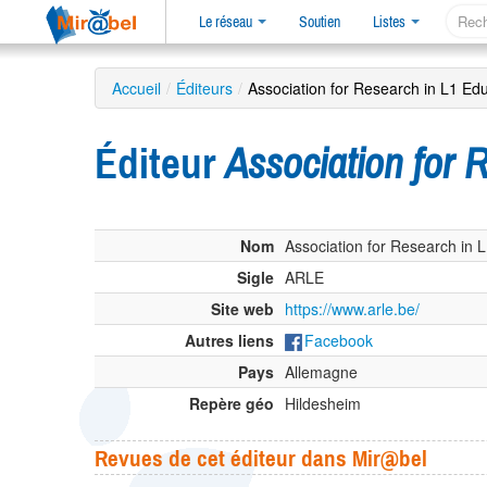
Le réseau
Soutien
Listes
Accueil
/
Éditeurs
/
Association for Research in L1 E
Éditeur
Association for
Nom
Association for Research in 
Sigle
ARLE
Site web
https://www.arle.be/
Autres liens
Facebook
Pays
Allemagne
Repère géo
Hildesheim
Revues de cet éditeur dans Mir@bel