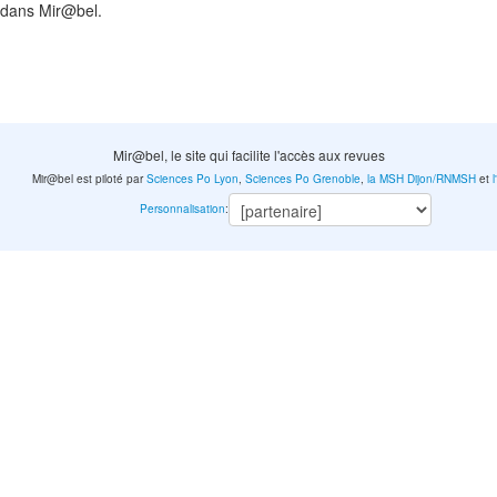
 dans Mir@bel.
Mir@bel, le site qui facilite l'accès aux revues
Mir@bel est piloté par
Sciences Po Lyon
,
Sciences Po Grenoble
,
la MSH Dijon/RNMSH
et
Personnalisation
: