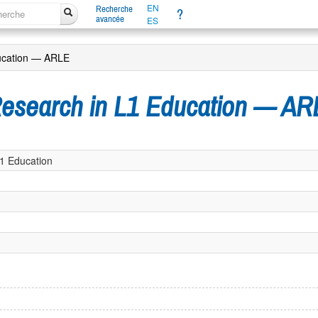
EN
Recherche
?
avancée
ES
ducation — ARLE
 Research in L1 Education — A
L1 Education