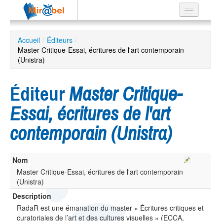
Le réseau
Accueil
/
Éditeurs
/
Master Critique-Essai, écritures de l'art contemporain
Soutien
(Unistra)
Listes
Éditeur
Master Critique-
Essai, écritures de l'art
Recherche
contemporain (Unistra)
avancée
EN
ES
Nom
Master Critique-Essai, écritures de l'art contemporain
?
(Unistra)
Description
RadaR est une émanation du master « Écritures critiques et
curatoriales de l’art et des cultures visuelles » (ECCA,