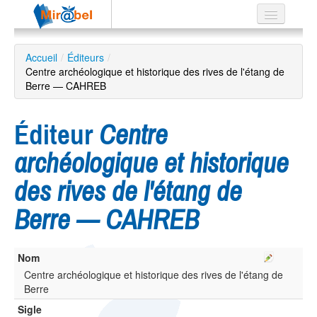
Le réseau
Accueil
/
Éditeurs
/
Centre archéologique et historique des rives de l'étang de
Soutien
Berre — CAHREB
Listes
Éditeur
Centre
archéologique et historique
Recherche
des rives de l'étang de
avancée
Berre — CAHREB
EN
ES
?
Nom
Centre archéologique et historique des rives de l'étang de
Berre
Sigle