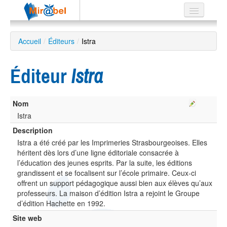
Le réseau
Accueil
/
Éditeurs
/
Istra
Soutien
Éditeur
Istra
Listes
Nom
Istra
Recherche
Description
avancée
Istra a été créé par les Imprimeries Strasbourgeoises. Elles
EN
héritent dès lors d’une ligne éditoriale consacrée à
ES
l’éducation des jeunes esprits. Par la suite, les éditions
grandissent et se focalisent sur l’école primaire. Ceux-ci
?
offrent un support pédagogique aussi bien aux élèves qu’aux
professeurs. La maison d’édition Istra a rejoint le Groupe
d’édition Hachette en 1992.
Site web