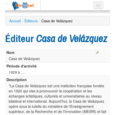
Le réseau
Accueil
/
Éditeurs
/
Casa de Velázquez
Soutien
Éditeur
Casa de Velázquez
Listes
Nom
Casa de Velázquez
Recherche
Période d'activité
avancée
1929 à …
EN
Description
ES
"La Casa de Velázquez est une institution française fondée
?
en 1920 qui vise à promouvoir la coopération et les
échanges artistiques, culturels et universitaires au niveau
bilatéral et international. Aujourd'hui, la Casa de Velázquez
opère sous la tutelle du ministère de l'Enseignement
supérieur, de la Recherche et de l'Innovation (MESRI) et fait