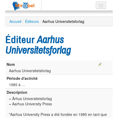
Le réseau
Accueil
/
Éditeurs
/
Aarhus Universitetsforlag
Soutien
Éditeur
Aarhus
Listes
Universitetsforlag
Nom
Recherche
avancée
Aarhus Universitetsforlag
Période d'activité
EN
ES
1985 à …
Description
?
= Århus Universitetsforlag
= Aarhus University Press
"Aarhus University Press a été fondée en 1985 en tant que