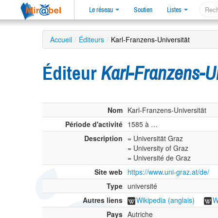
Le réseau
Soutien
Listes
Accueil
/
Éditeurs
/
Karl-Franzens-Universität
Éditeur
Karl-Franzens-Un
Nom
Karl-Franzens-Universität
Période d'activité
1585 à …
Description
= Universität Graz
= University of Graz
= Université de Graz
Site web
https://www.uni-graz.at/de/
Type
université
Autres liens
Wikipedia (anglais)
W
Pays
Autriche