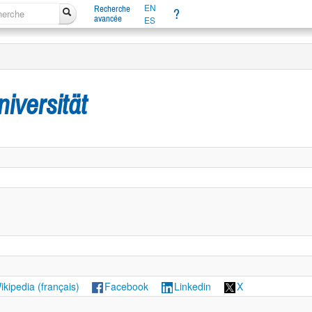
EN
Recherche
?
avancée
ES
iversität
ikipedia (français)
Facebook
Linkedin
X