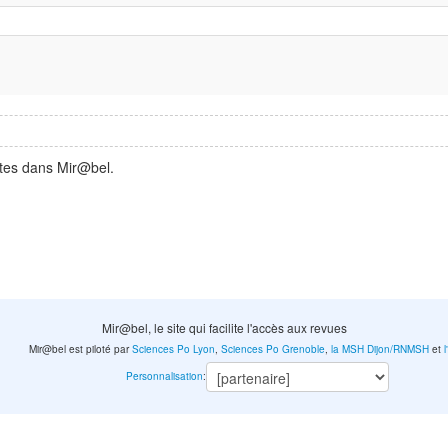
ntes dans Mir@bel.
Mir@bel, le site qui facilite l'accès aux revues
Mir@bel est piloté par
Sciences Po Lyon
,
Sciences Po Grenoble
,
la MSH Dijon/RNMSH
et
Personnalisation
: