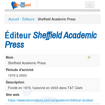
Le réseau
Accueil
/
Éditeurs
/
Sheffield Academic Press
Soutien
Éditeur
Sheffield Academic
Listes
Press
Nom
Recherche
avancée
Sheffield Academic Press
Période d'activité
EN
ES
1976 à 2003
Description
?
Fondé en 1976, fusionné en 2003 dans T&T Clark
Site web
https://www.bloomsbury.com/us/academic/biblical-studies/