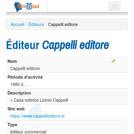
Le réseau
Accueil
/
Éditeurs
/
Cappelli editore
Soutien
Éditeur
Cappelli editore
Listes
Nom
Cappelli editore
Recherche
Période d'activité
avancée
1880 à …
EN
Description
ES
= Casa editrice Licinio Cappelli
?
Site web
https://www.cappellieditore.it/
Type
éditeur commercial