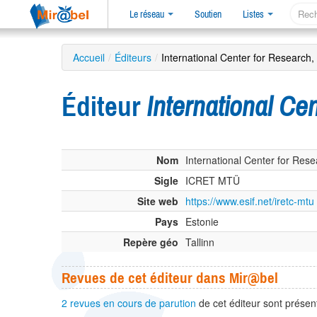
Le réseau
Soutien
Listes
Accueil
/
Éditeurs
/
International Center for Researc
Éditeur
International C
Nom
International Center for Res
Sigle
ICRET MTÜ
Site web
https://www.esif.net/iretc-mtu
Pays
Estonie
Repère géo
Tallinn
Revues de cet éditeur dans Mir@bel
2 revues en cours de parution
de cet éditeur sont prése