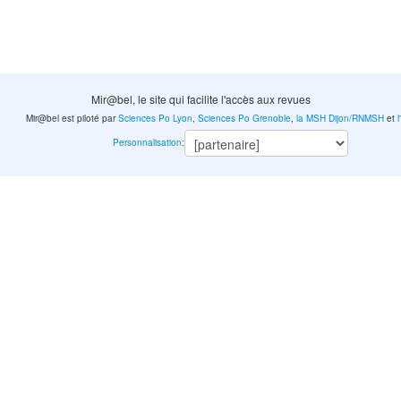
Mir@bel, le site qui facilite l'accès aux revues
Mir@bel est piloté par
Sciences Po Lyon
,
Sciences Po Grenoble
,
la MSH Dijon/RNMSH
et
Personnalisation
: