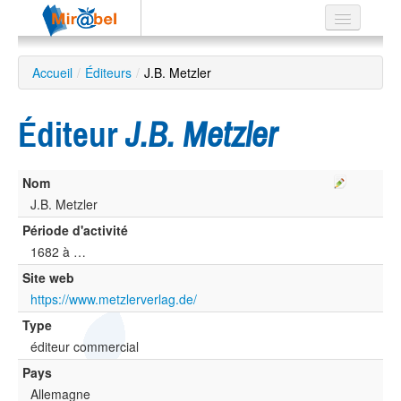
Le réseau
Accueil
/
Éditeurs
/
J.B. Metzler
Soutien
Éditeur
J.B. Metzler
Listes
Nom
J.B. Metzler
Recherche
Période d'activité
avancée
1682 à …
EN
Site web
ES
https://www.metzlerverlag.de/
?
Type
éditeur commercial
Pays
Allemagne