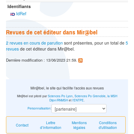
Identifiants
IdRef
Revues de cet éditeur dans Mir@bel
2 revues en cours de parution
sont présentes, pour un total de
5
revues
de cet éditeur dans Mir@bel.
Dernière modification : 13/06/2023 21:59.
Mir@bel, le site qui facilite l'accès aux revues
Mir@bel est piloté par
Sciences Po Lyon
,
Sciences Po Grenoble
,
la MSH
Dijon/RNMSH
et
l'ENTPE
.
Personnalisation
:
Lettre
Mentions
Conditions
Contact
d’information
légales
d'utilisation