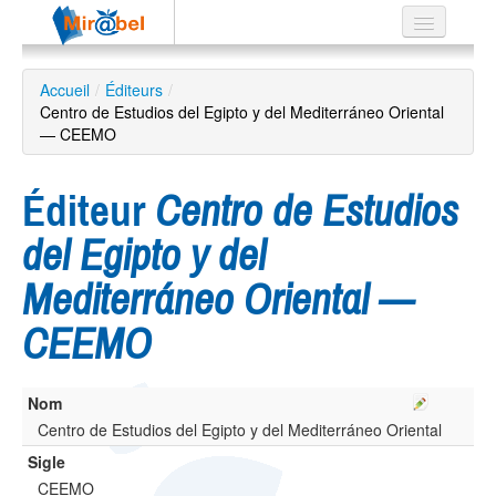
Le réseau
Accueil
/
Éditeurs
/
Centro de Estudios del Egipto y del Mediterráneo Oriental
Soutien
— CEEMO
Listes
Éditeur
Centro de Estudios
del Egipto y del
Recherche
Mediterráneo Oriental —
avancée
CEEMO
EN
ES
?
Nom
Centro de Estudios del Egipto y del Mediterráneo Oriental
Sigle
CEEMO