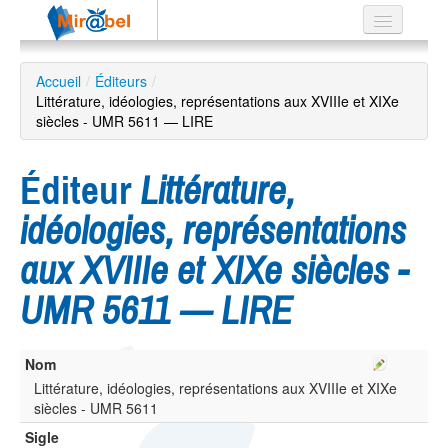
Le réseau
Accueil
/
Éditeurs
/
Littérature, idéologies, représentations aux XVIIIe et XIXe
Soutien
siècles - UMR 5611 — LIRE
Listes
Éditeur
Littérature,
idéologies, représentations
Recherche
aux XVIIIe et XIXe siècles -
avancée
UMR 5611 — LIRE
EN
ES
?
Nom
Littérature, idéologies, représentations aux XVIIIe et XIXe
siècles - UMR 5611
Sigle