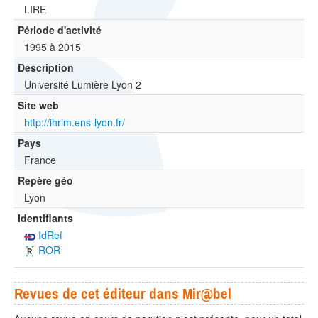
LIRE
Période d'activité
1995 à 2015
Description
Université Lumière Lyon 2
Site web
http://ihrim.ens-lyon.fr/
Pays
France
Repère géo
Lyon
Identifiants
IdRef
ROR
Revues de cet éditeur dans Mir@bel