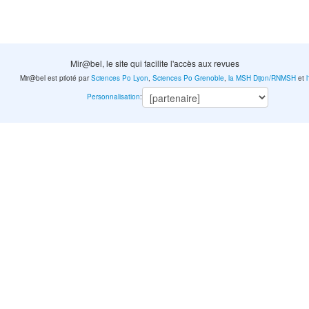
Mir@bel, le site qui facilite l'accès aux revues
Mir@bel est piloté par
Sciences Po Lyon
,
Sciences Po Grenoble
,
la MSH Dijon/RNMSH
et
Personnalisation
: