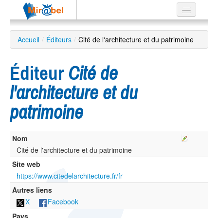
Le réseau
Accueil
/
Éditeurs
/
Cité de l'architecture et du patrimoine
Soutien
Éditeur
Cité de
Listes
l'architecture et du
patrimoine
Recherche
avancée
Nom
EN
Cité de l'architecture et du patrimoine
ES
Site web
?
https://www.citedelarchitecture.fr/fr
Autres liens
X
Facebook
Pays