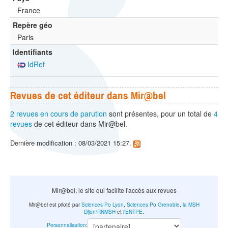
France
Repère géo
Paris
Identifiants
IdRef
Revues de cet éditeur dans Mir@bel
2 revues en cours de parution
sont présentes, pour un total de
4
revues
de cet éditeur dans Mir@bel.
Dernière modification : 08/03/2021 15:27.
Mir@bel, le site qui facilite l'accès aux revues
Mir@bel est piloté par
Sciences Po Lyon
,
Sciences Po Grenoble
,
la MSH
Dijon/RNMSH
et
l'ENTPE
.
Personnalisation
: