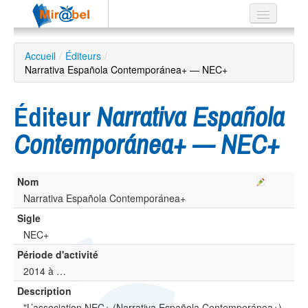
Le réseau
Accueil
/
Éditeurs
/
Narrativa Española Contemporánea+ — NEC+
Soutien
Listes
Éditeur
Narrativa Española
Contemporánea+ — NEC+
Recherche
Nom
avancée
Narrativa Española Contemporánea+
EN
ES
Sigle
NEC+
?
Période d'activité
2014 à …
Description
"L’association NEC+ (Narrativa Española Contemporánea+)