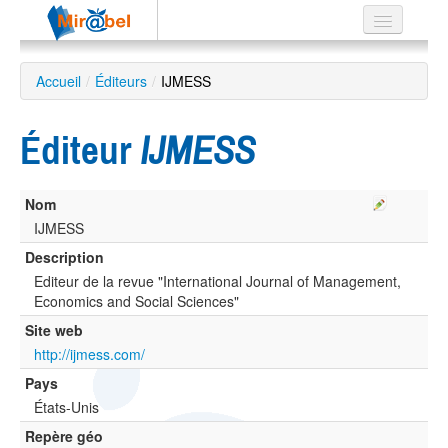
Le réseau
Accueil
/
Éditeurs
/
IJMESS
Soutien
Éditeur
IJMESS
Listes
Nom
IJMESS
Recherche
Description
avancée
Editeur de la revue "International Journal of Management,
EN
Economics and Social Sciences"
ES
Site web
?
http://ijmess.com/
Pays
États-Unis
Repère géo