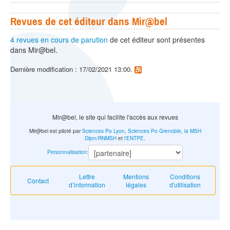
Revues de cet éditeur dans Mir@bel
4 revues en cours de parution
de cet éditeur sont présentes
dans Mir@bel.
Dernière modification : 17/02/2021 13:00.
Mir@bel, le site qui facilite l'accès aux revues
Mir@bel est piloté par
Sciences Po Lyon
,
Sciences Po Grenoble
,
la MSH
Dijon/RNMSH
et
l'ENTPE
.
Personnalisation
:
Lettre
Mentions
Conditions
Contact
d’information
légales
d'utilisation