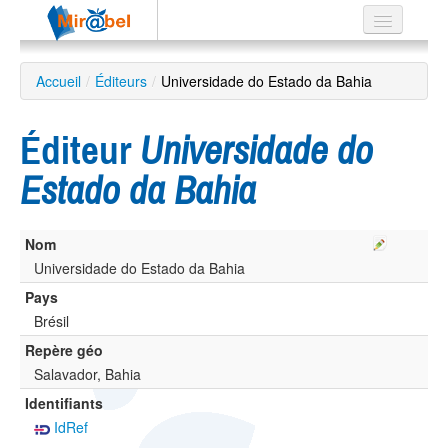
Le réseau
Accueil
/
Éditeurs
/
Universidade do Estado da Bahia
Soutien
Éditeur
Universidade do
Listes
Estado da Bahia
Nom
Recherche
avancée
Universidade do Estado da Bahia
Pays
EN
ES
Brésil
Repère géo
?
Salavador, Bahia
Identifiants
IdRef